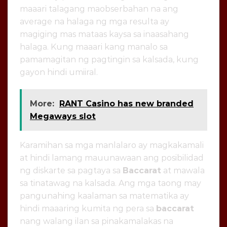
maaari talagang maobserbahan na ang
average na halaga ng mga resulta ay
magiging mas mataas kaysa sa inaasahang
halaga. Kung maaari kang manalo sa
pamamagitan ng pagtingin sa kalsada, kung
gayon hindi umiiral.
More:
RANT Casino has new branded
Megaways slot
Karamihan sa mga manlalaro ay magkakamali
at hindi lamang mauunawaan ang posibilidad
ng diskarte sa pagtaya sa
Baccarat
at mawala
sa tinatawag na kalsada. Ang mga taong may
pangunahing kaalaman sa matematika ay
hindi maaaring kumita ng pera sa
baccarat
nang walang ilan sa pinakamalakas na