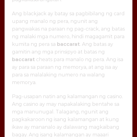
Ang blackjack ay batay sa pagbibilang ng card
upang manalo ng pera, ngunit ang
pangwakas na paraan ng pag-crack, ang batas
ng malaki mga numero, hindi magagamit para
kumita ng pera sa
baccarat
. Ang batas ay
gamitin ang mga prinsipyo at batas ng
baccarat
cheats para manalo ng pera. Ang isa
ay para sa paraan ng memorya, at ang isa ay
para sa malalaking numero na walang
memorya.
Pag-usapan natin ang kalamangan ng casino.
Ang casino ay may napakalaking bentahe sa
mga manunugal. Talagang, ngunit ang
pagkakaroon ng isang kalamangan at kung
ikaw ay mananalo ay dalawang magkaibang
bagay. Ang isang kalamangan ay maaari