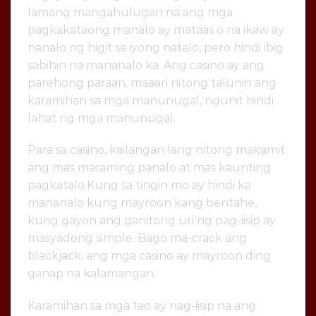
lamang mangahulugan na ang mga
pagkakataong manalo ay mataas o na ikaw ay
nanalo ng higit sa iyong natalo, pero hindi ibig
sabihin na mananalo ka. Ang casino ay ang
parehong paraan, maaari nitong talunin ang
karamihan sa mga manunugal, ngunit hindi
lahat ng mga manunugal.
Para sa casino, kailangan lang nitong makamit
ang mas maraming panalo at mas kaunting
pagkatalo.Kung sa tingin mo ay hindi ka
mananalo kung mayroon kang bentahe,
kung gayon ang ganitong uri ng pag-iisip ay
masyadong simple. Bago ma-crack ang
blackjack, ang mga casino ay mayroon ding
ganap na kalamangan.
Karamihan sa mga tao ay nag-iisip na ang