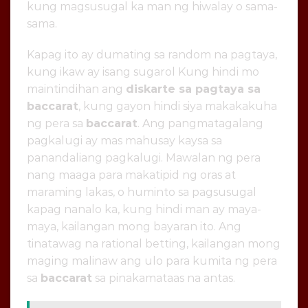
kung magsusugal ka man ng hiwalay o sama-
sama.
Kapag ito ay dumating sa random na pagtaya,
kung ikaw ay isang sugarol Kung hindi mo
maintindihan ang
diskarte sa pagtaya sa
baccarat
, kung gayon hindi siya makakakuha
ng pera sa
baccarat
. Ang pangmatagalang
pagkalugi ay mas mahusay kaysa sa
panandaliang pagkalugi. Mawalan ng pera
nang maaga para makatipid ng oras at
maraming lakas, o huminto sa pagsusugal
kapag nanalo ka, kung hindi man ay maya-
maya, kailangan mong bayaran ito. Ang
tinatawag na rational betting, kailangan mong
maging malinaw ang ulo para kumita ng pera
sa
baccarat
sa pinakamataas na antas.