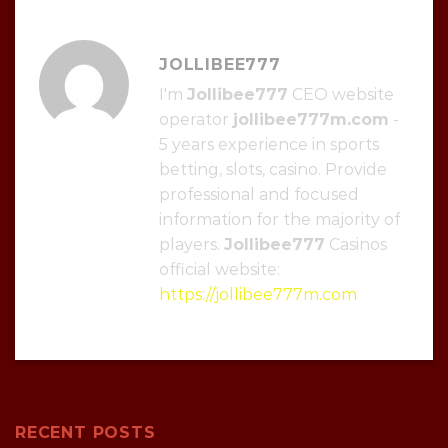
JOLLIBEE777
I'm
Jollibee777
CEO website
operator
jollibee777m.com
-
5 years experience in sports
betting, slots, casino. Provide
professional and focused
information for the majority of
players.
Jollibee777
Casinos
official website:
https://jollibee777m.com
RECENT POSTS