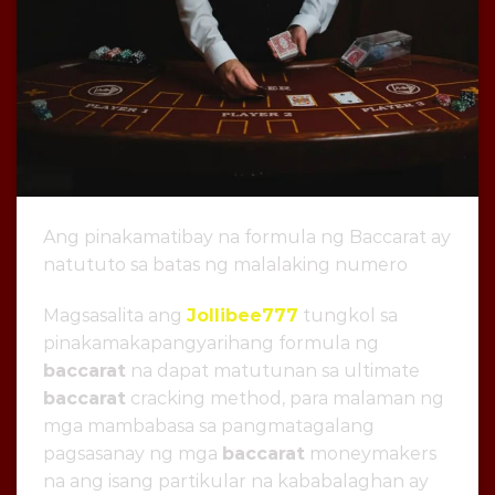
Ang pinakamatibay na formula ng Baccarat ay
natututo sa batas ng malalaking numero
Magsasalita ang
Jollibee777
tungkol sa
pinakamakapangyarihang formula ng
baccarat
na dapat matutunan sa ultimate
baccarat
cracking method, para malaman ng
mga mambabasa sa pangmatagalang
pagsasanay ng mga
baccarat
moneymakers
na ang isang partikular na kababalaghan ay