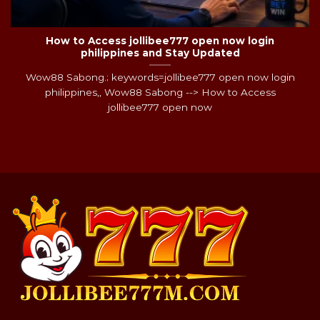
How to Access jollibee777 open now login
philippines and Stay Updated
Wow88 Sabong.; keywords=jollibee777 open now login
philippines,, Wow88 Sabong --> How to Access
jollibee777 open now