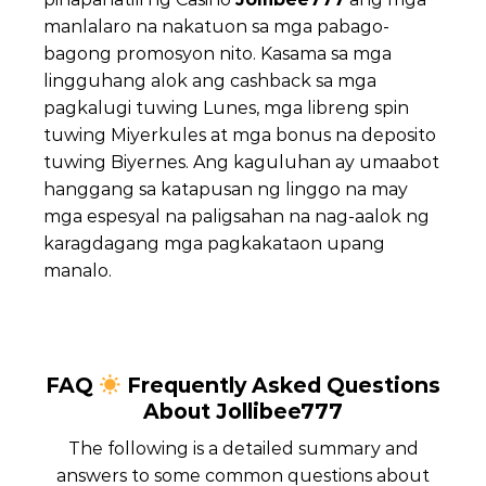
manlalaro na nakatuon sa mga pabago-
bagong promosyon nito. Kasama sa mga
lingguhang alok ang cashback sa mga
pagkalugi tuwing Lunes, mga libreng spin
tuwing Miyerkules at mga bonus na deposito
tuwing Biyernes. Ang kaguluhan ay umaabot
hanggang sa katapusan ng linggo na may
mga espesyal na paligsahan na nag-aalok ng
karagdagang mga pagkakataon upang
manalo.
FAQ
Frequently Asked Questions
About Jollibee777
The following is a detailed summary and
answers to some common questions about