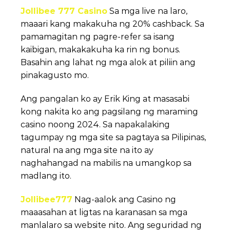
Jollibee 777 Casino
Sa mga live na laro,
maaari kang makakuha ng 20% cashback. Sa
pamamagitan ng pagre-refer sa isang
kaibigan, makakakuha ka rin ng bonus.
Basahin ang lahat ng mga alok at piliin ang
pinakagusto mo.
Ang pangalan ko ay Erik King at masasabi
kong nakita ko ang pagsilang ng maraming
casino noong 2024. Sa napakalaking
tagumpay ng mga site sa pagtaya sa Pilipinas,
natural na ang mga site na ito ay
naghahangad na mabilis na umangkop sa
madlang ito.
Jollibee777
Nag-aalok ang Casino ng
maaasahan at ligtas na karanasan sa mga
manlalaro sa website nito. Ang seguridad ng