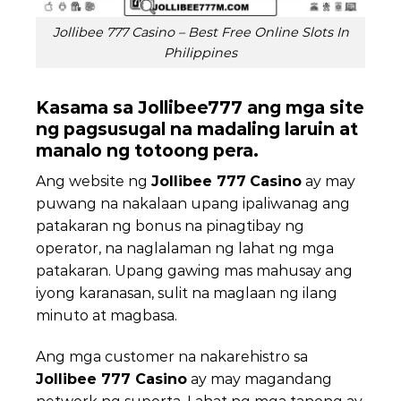
Jollibee 777 Casino – Best Free Online Slots In
Philippines
Kasama sa
Jollibee777
ang mga site
ng pagsusugal na madaling laruin at
manalo ng totoong pera.
Ang website ng
Jollibee 777
Casino
ay may
puwang na nakalaan upang ipaliwanag ang
patakaran ng bonus na pinagtibay ng
operator, na naglalaman ng lahat ng mga
patakaran. Upang gawing mas mahusay ang
iyong karanasan, sulit na maglaan ng ilang
minuto at magbasa.
Ang mga customer na nakarehistro sa
Jollibee 777 Casino
ay may magandang